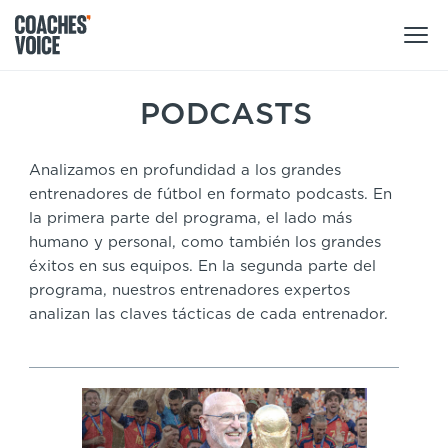
Nuestros productos
PODCASTS
Centro de aprendizaje (para particulares)
Analizamos en profundidad a los grandes
Usuarios
entrenadores de fútbol en formato podcasts. En
Centro de aprendizaje (para clubes)
la primera parte del programa, el lado más
Entrenadores
humano y personal, como también los grandes
Tours
Regístrate
éxitos en sus equipos. En la segunda parte del
Clubes
Sport Session Planner
programa, nuestros entrenadores expertos
Coaches’ Voice Academy
analizan las claves tácticas de cada entrenador.
Ligas y federaciones
Cursos especializados
Contáctanos
Centro de aprendizaje
Sport Session Planner
LANGUAGE