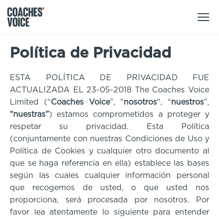
Política de Privacidad
Nuestros productos
Centro de aprendizaje (para particulares)
ESTA POLÍTICA DE PRIVACIDAD FUE
ACTUALIZADA EL 23-05-2018 The Coaches Voice
Usuarios
Centro de aprendizaje (para clubes)
Limited (“
Coaches Voice
”, "
nosotros
", “
nuestros
”,
Entrenadores
“nuestras”
) estamos comprometidos a proteger y
Tours
respetar su privacidad. Esta Política
Regístrate
Clubes
(conjuntamente con nuestras Condiciones de Uso y
Sport Session Planner
Política de Cookies y cualquier otro documento al
Coaches’ Voice Academy
Ligas y federaciones
que se haga referencia en ella) establece las bases
Cursos especializados
Contáctanos
Centro de aprendizaje
según las cuales cualquier información personal
que recogemos de usted, o que usted nos
Sport Session Planner
proporciona, será procesada por nosotros. Por
LANGUAGE
favor lea atentamente lo siguiente para entender