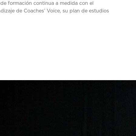
de formación continua a medida con el
dizaje de Coaches’ Voice, su plan de estudios