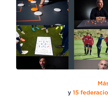
Más
y
15 federaci