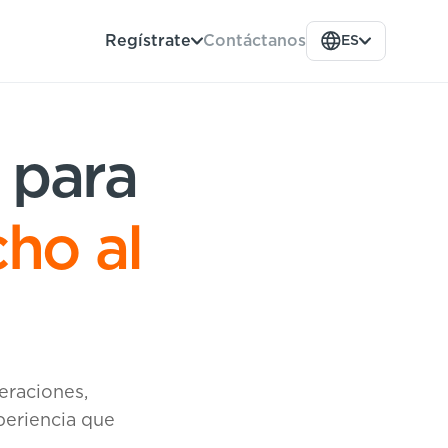
Contáctanos
Regístrate
ES
o para
cho al
eraciones,
periencia que