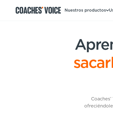
Nuestros productos
U
Nuestros productos
Apren
Centro de aprendizaje (para particulares)
Usuarios
Centro de aprendizaje (para clubes)
sacar
Entrenadores
Tours
Regístrate
Clubes
Sport Session Planner
Coaches’ Voice Academy
Ligas y federaciones
Cursos especializados
Contáctanos
Centro de aprendizaje
Coaches’ 
Sport Session Planner
ofreciéndole
LANGUAGE