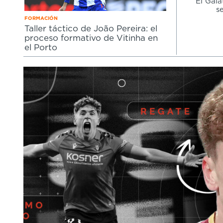
El Gala
s
FORMACIÓN
Taller táctico de João Pereira: el
proceso formativo de Vitinha en
el Porto