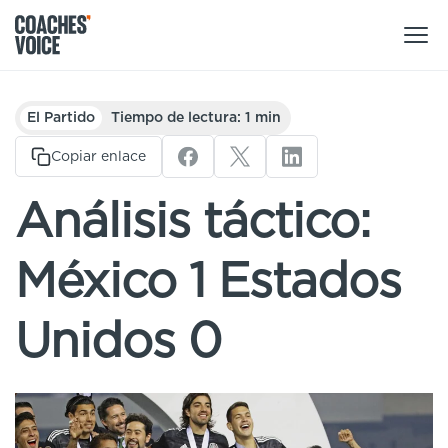
Nuestros productos
El Partido
Tiempo de lectura: 1 min
Centro de aprendizaje (para particulares)
Copiar enlace
Usuarios
Centro de aprendizaje (para clubes)
Análisis táctico:
Entrenadores
Tours
Regístrate
México 1 Estados
Clubes
Sport Session Planner
Coaches’ Voice Academy
Ligas y federaciones
Unidos 0
Cursos especializados
Contáctanos
Centro de aprendizaje
Sport Session Planner
LANGUAGE