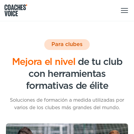
Nuestros productos
Para clubes
Centro de aprendizaje (para particulares)
Usuarios
Mejora el nivel
de tu club
Centro de aprendizaje (para clubes)
Entrenadores
con
herramientas
Tours
Regístrate
Clubes
formativas de élite
Sport Session Planner
Coaches’ Voice Academy
Ligas y federaciones
Soluciones de formación a medida utilizadas por
Cursos especializados
Contáctanos
Centro de aprendizaje
varios de los clubes más grandes del mundo.
Sport Session Planner
LANGUAGE