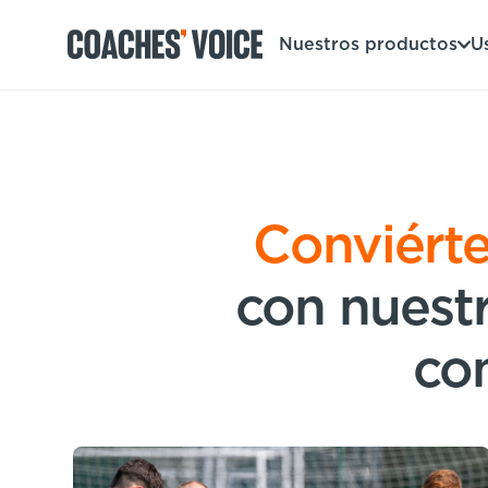
Nuestros productos
U
Nuestros productos
Centro de aprendizaje (para particulares)
Usuarios
Conviérte
Centro de aprendizaje (para clubes)
Entrenadores
Tours
con nuestr
Regístrate
Clubes
Sport Session Planner
Coaches’ Voice Academy
co
Ligas y federaciones
Cursos especializados
Contáctanos
Centro de aprendizaje
Sport Session Planner
LANGUAGE