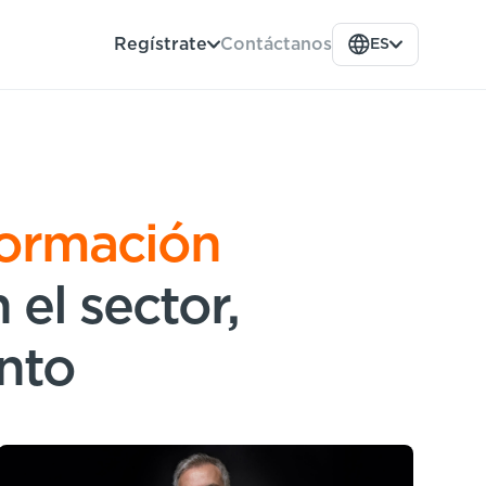
Contáctanos
Regístrate
ES
formación
 el sector,
nto