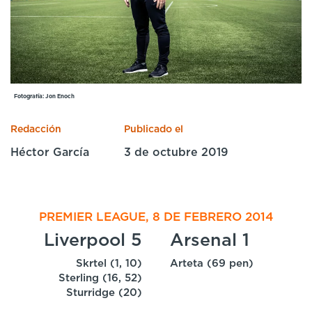
Cursos especializados
English
Español
Fotografía: Jon Enoch
Redacción
Publicado el
Héctor García
3 de octubre 2019
PREMIER LEAGUE, 8 DE FEBRERO 2014
Liverpool 5
Arsenal 1
Skrtel (1, 10)
Arteta (69 pen)
Sterling (16, 52)
Sturridge (20)