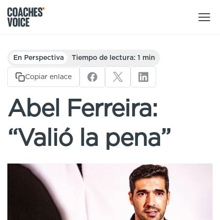
Nuestros productos
En Perspectiva
Tiempo de lectura: 1 min
Centro de aprendizaje (para particulares)
Copiar enlace
Usuarios
Centro de aprendizaje (para clubes)
Abel Ferreira:
Entrenadores
Tours
Regístrate
“Valió la pena”
Clubes
Sport Session Planner
Coaches’ Voice Academy
Ligas y federaciones
Cursos especializados
Contáctanos
Centro de aprendizaje
Sport Session Planner
LANGUAGE