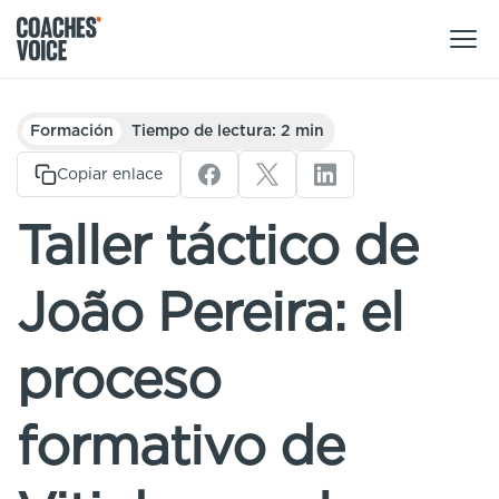
Nuestros productos
Formación
Tiempo de lectura: 2 min
Centro de aprendizaje (para particulares)
Copiar enlace
Usuarios
Centro de aprendizaje (para clubes)
Taller táctico de
Entrenadores
Tours
Regístrate
João Pereira: el
Clubes
Sport Session Planner
Coaches’ Voice Academy
Ligas y federaciones
proceso
Cursos especializados
Contáctanos
Centro de aprendizaje
formativo de
Sport Session Planner
LANGUAGE