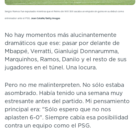
Sergio Ramos fue expulsado mientras que el Reims de Will Still sacaba un empate sin goles en su debut como
entrenador ante el PSG.
Jean Catuffe/Getty Images
No hay momentos más alucinantemente
dramáticos que ese: pasar por delante de
Mbappé, Verratti, Gianluigi Donnarumma,
Marquinhos, Ramos, Danilo y el resto de sus
jugadores en el túnel. Una locura.
Pero no me malinterpreten. No sólo estaba
asombrado. Había tenido una semana muy
estresante antes del partido. Mi pensamiento
principal era: "Sólo espero que no nos
aplasten 6-0". Siempre cabía esa posibilidad
contra un equipo como el PSG.