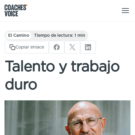
Nuestros productos
El Camino
Tiempo de lectura: 1 min
Centro de aprendizaje (para particulares)
Copiar enlace
Usuarios
Centro de aprendizaje (para clubes)
Talento y trabajo
Entrenadores
Tours
Regístrate
duro
Clubes
Sport Session Planner
Coaches’ Voice Academy
Ligas y federaciones
Cursos especializados
Contáctanos
Centro de aprendizaje
Sport Session Planner
LANGUAGE