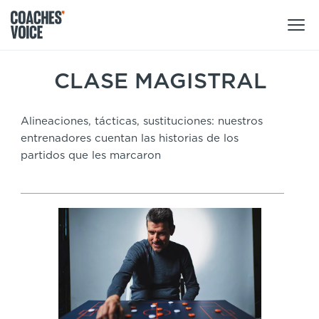
Nuestros productos
CLASE MAGISTRAL
Centro de aprendizaje (para particulares)
Alineaciones, tácticas, sustituciones: nuestros
Usuarios
entrenadores cuentan las historias de los
Centro de aprendizaje (para clubes)
partidos que les marcaron
Entrenadores
Tours
Regístrate
Clubes
Sport Session Planner
Coaches’ Voice Academy
Ligas y federaciones
Cursos especializados
Contáctanos
Centro de aprendizaje
Sport Session Planner
LANGUAGE