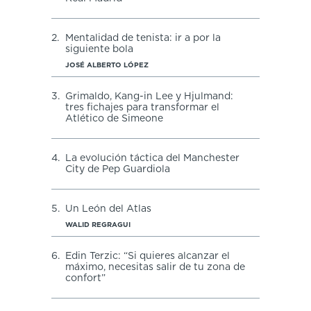
2.
Mentalidad de tenista: ir a por la
siguiente bola
JOSÉ ALBERTO LÓPEZ
3.
Grimaldo, Kang-in Lee y Hjulmand:
tres fichajes para transformar el
Atlético de Simeone
4.
La evolución táctica del Manchester
City de Pep Guardiola
5.
Un León del Atlas
WALID REGRAGUI
6.
Edin Terzic: “Si quieres alcanzar el
máximo, necesitas salir de tu zona de
confort”