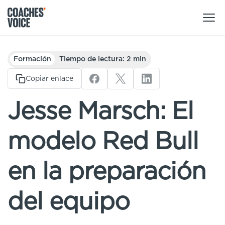
Nuestros productos
Formación
Tiempo de lectura: 2 min
Centro de aprendizaje (para particulares)
Copiar enlace
Usuarios
Centro de aprendizaje (para clubes)
Jesse Marsch: El
Entrenadores
Tours
Regístrate
modelo Red Bull
Clubes
Sport Session Planner
Coaches’ Voice Academy
Ligas y federaciones
en la preparación
Cursos especializados
Contáctanos
Centro de aprendizaje
del equipo
Sport Session Planner
LANGUAGE