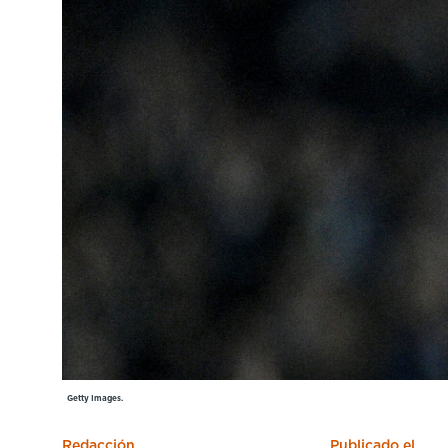
Cursos especializados
English
Español
Getty Images.
Redacción
Publicado el