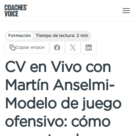
Nuestros productos
Formación
Tiempo de lectura: 2 min
Centro de aprendizaje (para particulares)
Copiar enlace
Usuarios
Centro de aprendizaje (para clubes)
CV en Vivo con
Entrenadores
Tours
Regístrate
Martín Anselmi-
Clubes
Sport Session Planner
Coaches’ Voice Academy
Ligas y federaciones
Modelo de juego
Cursos especializados
Contáctanos
Centro de aprendizaje
ofensivo: cómo
Sport Session Planner
LANGUAGE