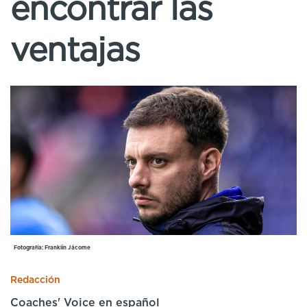
encontrar las
Cursos especializados
English
Español
ventajas
Fotografía: Franklin Jácome
Redacción
Coaches' Voice en español