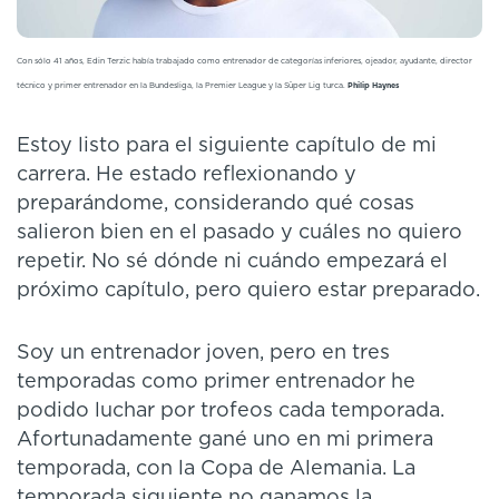
Con sólo 41 años, Edin Terzic había trabajado como entrenador de categorías inferiores, ojeador, ayudante, director
técnico y primer entrenador en la Bundesliga, la Premier League y la Süper Lig turca.
Philip Haynes
Estoy listo para el siguiente capítulo de mi
carrera. He estado reflexionando y
preparándome, considerando qué cosas
salieron bien en el pasado y cuáles no quiero
repetir. No sé dónde ni cuándo empezará el
próximo capítulo, pero quiero estar preparado.
Soy un entrenador joven, pero en tres
temporadas como primer entrenador he
podido luchar por trofeos cada temporada.
Afortunadamente gané uno en mi primera
temporada, con la Copa de Alemania. La
temporada siguiente no ganamos la