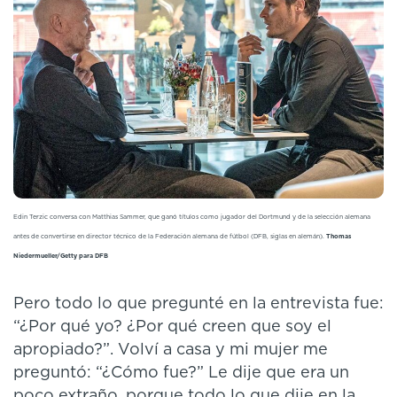
Edin Terzic conversa con Matthias Sammer, que ganó títulos como jugador del Dortmund y de la selección alemana
antes de convertirse en director técnico de la Federación alemana de fútbol (DFB, siglas en alemán).
Thomas
Niedermueller/Getty para DFB
Pero todo lo que pregunté en la entrevista fue:
“¿Por qué yo? ¿Por qué creen que soy el
apropiado?”. Volví a casa y mi mujer me
preguntó: “¿Cómo fue?” Le dije que era un
poco extraño, porque todo lo que dije en la