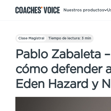
Nuestros productos
U
Nuestros productos
Clase Magistral
Tiempo de lectura: 3 min
Centro de aprendizaje (para particulares)
Usuarios
Pablo Zabaleta –
Centro de aprendizaje (para clubes)
Entrenadores
Tours
cómo defender a
Regístrate
Clubes
Sport Session Planner
Coaches’ Voice Academy
Eden Hazard y 
Ligas y federaciones
Cursos especializados
Contáctanos
Centro de aprendizaje
Sport Session Planner
LANGUAGE