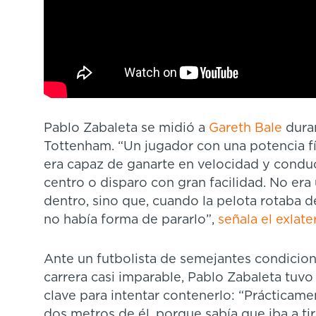
Pablo Zabaleta se midió a
Gareth Bale
duran
Tottenham. “Un jugador con una potencia fí
era capaz de ganarte en velocidad y conduc
centro o disparo con gran facilidad. No er
dentro, sino que, cuando la pelota rotaba de
no había forma de pararlo”,
señala el exlate
Ante un futbolista de semejantes condicion
carrera casi imparable, Pablo Zabaleta tuvo 
clave para intentar contenerlo: “Prácticam
dos metros de él, porque sabía que iba a tir