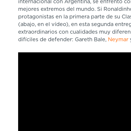
internacional con Argentina, se enfrentó 
mejores extremos del mundo. Si Ronaldinho
protagonistas en la primera parte de su Cl
(abajo, en el vídeo), en esta segunda entre
extraordinarios con cualidades muy difere
difíciles de defender: Gareth Bale,
Neymar