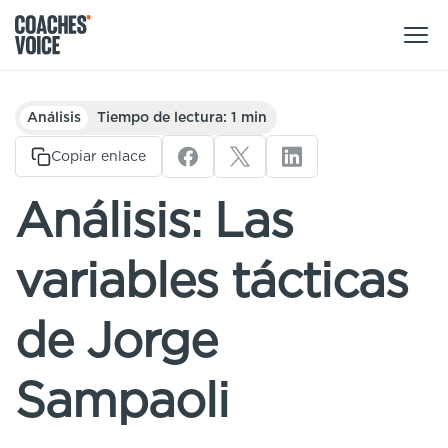
Nuestros productos
Análisis
Tiempo de lectura: 1 min
Centro de aprendizaje (para particulares)
Copiar enlace
Usuarios
Centro de aprendizaje (para clubes)
Análisis: Las
Entrenadores
Tours
Regístrate
variables tácticas
Clubes
Sport Session Planner
Coaches’ Voice Academy
Ligas y federaciones
de Jorge
Cursos especializados
Contáctanos
Centro de aprendizaje
Sampaoli
Sport Session Planner
LANGUAGE