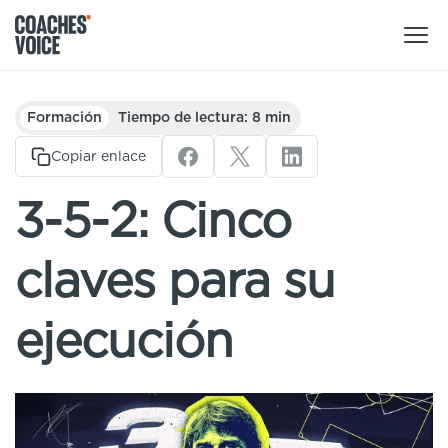
Nuestros productos
Formación
Tiempo de lectura: 8 min
Centro de aprendizaje (para particulares)
Copiar enlace
Usuarios
Centro de aprendizaje (para clubes)
3-5-2: Cinco
Entrenadores
Tours
Regístrate
claves para su
Clubes
Sport Session Planner
Coaches’ Voice Academy
Ligas y federaciones
ejecución
Cursos especializados
Contáctanos
Centro de aprendizaje
Sport Session Planner
LANGUAGE