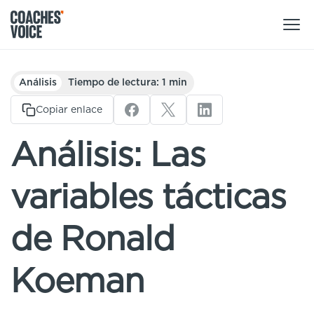
Nuestros productos
Análisis
Tiempo de lectura: 1 min
Centro de aprendizaje (para particulares)
Copiar enlace
Usuarios
Centro de aprendizaje (para clubes)
Análisis: Las
Entrenadores
Tours
Regístrate
variables tácticas
Clubes
Sport Session Planner
Coaches’ Voice Academy
Ligas y federaciones
de Ronald
Cursos especializados
Contáctanos
Centro de aprendizaje
Koeman
Sport Session Planner
LANGUAGE