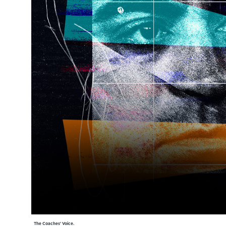
Cursos especializados
English
Español
The Coaches' Voice.