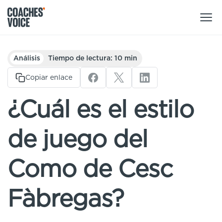
Nuestros productos
Análisis
Tiempo de lectura: 10 min
Centro de aprendizaje (para particulares)
Copiar enlace
Usuarios
Centro de aprendizaje (para clubes)
¿Cuál es el estilo
Entrenadores
Tours
Regístrate
de juego del
Clubes
Sport Session Planner
Coaches’ Voice Academy
Ligas y federaciones
Como de Cesc
Cursos especializados
Contáctanos
Centro de aprendizaje
Fàbregas?
Sport Session Planner
LANGUAGE