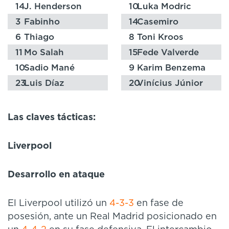
14
J. Henderson
10
Luka Modric
3
Fabinho
14
Casemiro
6
Thiago
8
Toni Kroos
11
Mo Salah
15
Fede Valverde
10
Sadio Mané
9
Karim Benzema
23
Luis Díaz
20
Vinícius Júnior
Las claves tácticas:
Liverpool
Desarrollo en ataque
El Liverpool utilizó un
4-3-3
en fase de
posesión, ante un Real Madrid posicionado en