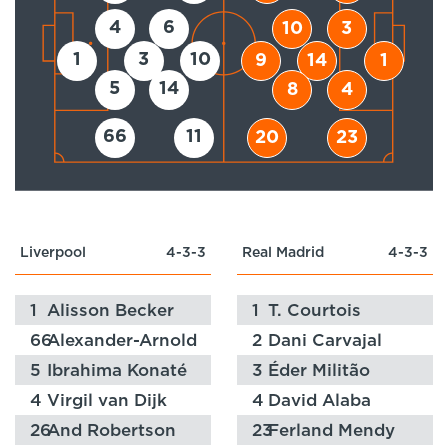
4
6
10
3
1
3
10
9
14
1
5
14
8
4
66
11
20
23
Liverpool
4-3-3
Real Madrid
4-3-3
1
Alisson Becker
1
T. Courtois
66
Alexander-Arnold
2
Dani Carvajal
5
Ibrahima Konaté
3
Éder Militão
4
Virgil van Dijk
4
David Alaba
26
And Robertson
23
Ferland Mendy