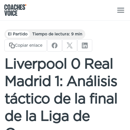
Nuestros productos
El Partido
Tiempo de lectura: 9 min
Centro de aprendizaje (para particulares)
Copiar enlace
Usuarios
Centro de aprendizaje (para clubes)
Liverpool 0 Real
Entrenadores
Tours
Regístrate
Madrid 1: Análisis
Clubes
Sport Session Planner
Coaches’ Voice Academy
Ligas y federaciones
táctico de la final
Cursos especializados
Contáctanos
Centro de aprendizaje
de la Liga de
Sport Session Planner
LANGUAGE