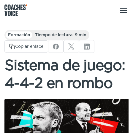
Nuestros productos
Formación
Tiempo de lectura: 9 min
Centro de aprendizaje (para particulares)
Copiar enlace
Usuarios
Centro de aprendizaje (para clubes)
Sistema de juego:
Entrenadores
Tours
Regístrate
4-4-2 en rombo
Clubes
Sport Session Planner
Coaches’ Voice Academy
Ligas y federaciones
Cursos especializados
Contáctanos
Centro de aprendizaje
Sport Session Planner
LANGUAGE